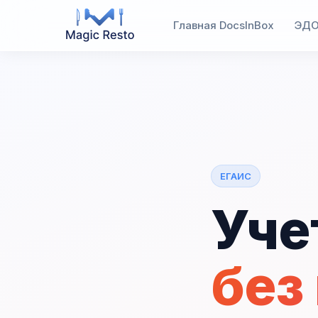
Главная DocsInBox
ЭД
ЕГАИС
Уче
без