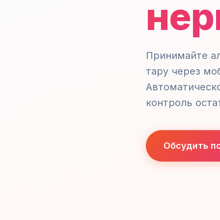
нер
Принимайте ал
тару через мо
Автоматическ
контроль оста
Обсудить п