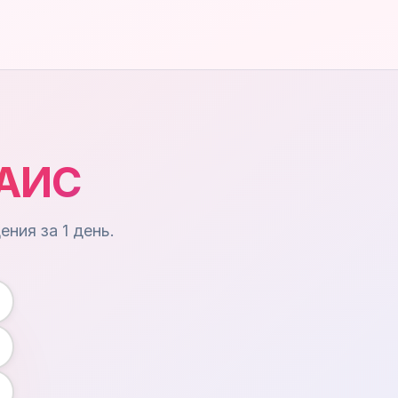
ГАИС
ния за 1 день.