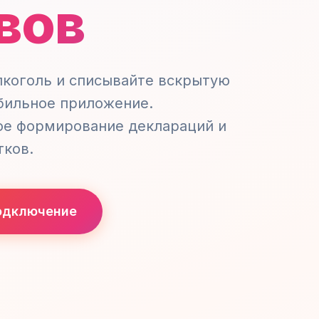
вов
коголь и списывайте вскрытую
бильное приложение.
ое формирование деклараций и
тков.
одключение